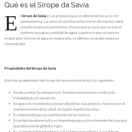
Qué es el Sirope da Savia
E
l
Sirope de Savia
es un producto que se obtiene de los arces de
norteamérica. La savia se cosecha en los meses de marzo y abril,
cuando empieza la primavera. Puesto que la savia que se extrae
contiene una gran cantidad de agua, lo primero que se hace es
evaporarlo. Una vez el agua es evaporada, se obtiene un jarabe espeso y
concentrado.
Propiedades del Sirope de Savia
Entre las propiedades del sirope de savia encontramos las siguientes:
Ayuda a evitar la osteoporosis, fortalece la memoria y reduce la
irritabilidad y el cansancio.
Asegura el crecimiento y desarrollo de los más jóvenes, favorece en el
mantenimiento de la salud, de la piel, el pelo y las uñas.
Es importante para la constitución de los huesos.
Es un tipo de vitamina B y es importante para el crecimiento del cuerpo y
la producción de glóbulos rojos.
Es un mineral importante para el sistema inmunitario, para el buen