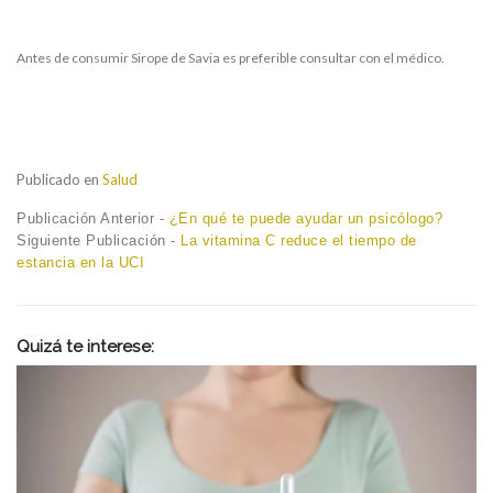
Antes de consumir Sirope de Savia es preferible consultar con el médico.
Publicado en
Salud
Navegación
Previous
Publicación Anterior -
¿En qué te puede ayudar un psicólogo?
post:
Next
Siguiente Publicación -
La vitamina C reduce el tiempo de
de
post:
estancia en la UCI
entradas
Quizá te interese: