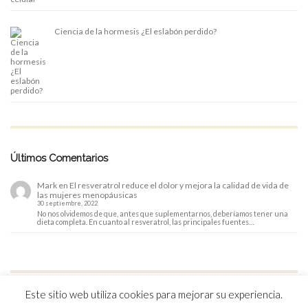
Ciencia de la hormesis ¿El eslabón perdido?
Últimos Comentarios
Mark
en
El resveratrol reduce el dolor y mejora la calidad de vida de
las mujeres menopáusicas
30 septiembre, 2022
No nos olvidemos de que, antes que suplementarnos, deberíamos tener una
dieta completa. En cuanto al resveratrol, las principales fuentes…
Este sitio web utiliza cookies para mejorar su experiencia.