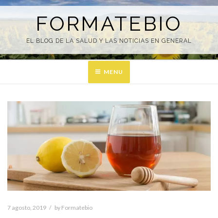
Skip
to
FORMATEBIO
content
EL BLOG DE LA SALUD Y LAS NOTICIAS EN GENERAL
MENU
7 agosto, 2019
by
Formatebio