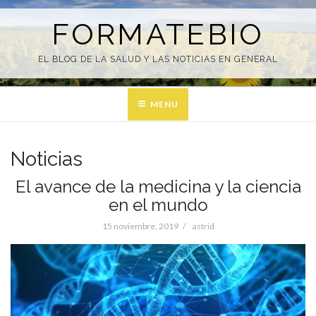
Skip
to
FORMATEBIO
content
EL BLOG DE LA SALUD Y LAS NOTICIAS EN GENERAL
MENU
Noticias
El avance de la medicina y la ciencia
en el mundo
Posted
15 noviembre, 2019
astrid
on