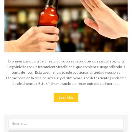
El primer paso para dejar esta adicción es reconocer que se padece, para
luego iniciar con un tratamiento tradicional que comienza suspendiendo la
toma de licor. Esta abstinencia puede ocasionar ansiedad y posibles
alteraciones en la presión arterial y el ritmo cardiaco del paciente (síndrome
de abstinencia). Este síndrome suele aparecer entre las primeras …
«¿Cómo
Leer Más
dejar
el
alcohol
para
siempre?»
Search
for: