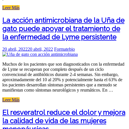
«Los
Leer Más
mejores
remedios
La acción antimicrobiana de la Uña de
naturales
gato puede apoyar el tratamiento de
para
el
la enfermedad de Lyme persistente
apoyo
de
la
Posted
20 abril, 2022
20 abril, 2022
Formatebio
salud
on
respiratoria»
Muchos de los pacientes que son diagnosticados con la enfermedad
de Lyme se recuperan por completo después de un ciclo
convencional de antibióticos durante 2-4 semanas. Sin embargo,
aproximadamente del 10 al 20% y potencialmente hasta el 63% de
los pacientes desarrollan síntomas persistentes que a menudo se
manifiestan como síntomas neurológicos y reumáticos. En …
«La
Leer Más
acción
antimicrobiana
El resveratrol reduce el dolor y mejora
de
la calidad de vida de las mujeres
la
Uña