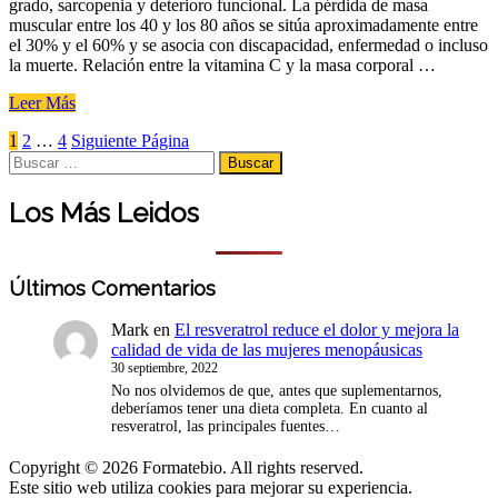
grado, sarcopenia y deterioro funcional. La pérdida de masa
las
muscular entre los 40 y los 80 años se sitúa aproximadamente entre
mujeres
el 30% y el 60% y se asocia con discapacidad, enfermedad o incluso
menopáusicas»
la muerte. Relación entre la vitamina C y la masa corporal …
«La
Leer Más
deficiencia
Paginación
Page
Page
Page
1
2
…
4
Siguiente Página
de
Search
vitamina
Buscar
de
for:
C
está
entradas
Los Más Leidos
relacionada
con
la
disminución
Últimos Comentarios
de
la
Mark
en
El resveratrol reduce el dolor y mejora la
masa
calidad de vida de las mujeres menopáusicas
corporal
30 septiembre, 2022
magra»
No nos olvidemos de que, antes que suplementarnos,
deberíamos tener una dieta completa. En cuanto al
resveratrol, las principales fuentes…
Copyright © 2026 Formatebio. All rights reserved.
Este sitio web utiliza cookies para mejorar su experiencia.