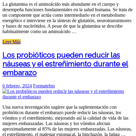
poliinsaturados»
La glutamina es el aminoácido más abundante en el cuerpo y
desempeña funciones fundamentales en la salud humana. Se trata de
un componente que actúa como intermediario en el metabolismo
energético e interviene en la síntesis de glutatión, neurotransmisores
y bases de nucleótidos. A pesar de que la glutamina se describe
habitualmente como un aminoácido …
«La
Leer Más
glutamina
y
Los probióticos pueden reducir las
su
náuseas y el estreñimiento durante el
papel
en
embarazo
la
salud
intestinal»
Posted
6 febrero, 2024
Formatebio
on
Una nueva investigación sugiere que la suplementación con
probióticos durante el embarazo puede reducir las náuseas, los
vómitos y el estreñimiento, mejorando así la calidad de vida de las
mujeres embarazadas. Las náuseas y los vómitos afectan
aproximadamente al 85% de las mujeres embarazadas. Las náuseas,
el estreñimiento, el malestar estomacal, la hinchazón, la fatiga …