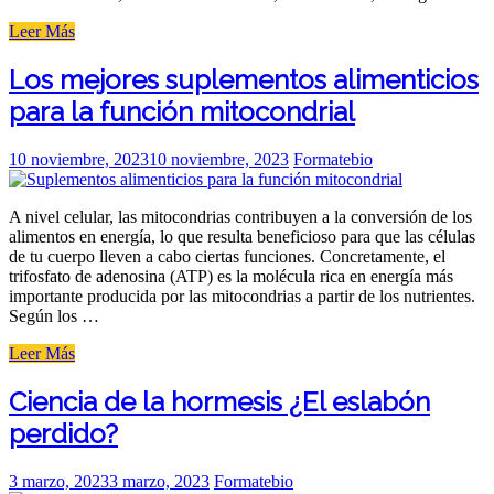
«Los
Leer Más
probióticos
pueden
Los mejores suplementos alimenticios
reducir
para la función mitocondrial
las
náuseas
y
Posted
10 noviembre, 2023
10 noviembre, 2023
Formatebio
el
on
estreñimiento
durante
A nivel celular, las mitocondrias contribuyen a la conversión de los
el
alimentos en energía, lo que resulta beneficioso para que las células
embarazo»
de tu cuerpo lleven a cabo ciertas funciones. Concretamente, el
trifosfato de adenosina (ATP) es la molécula rica en energía más
importante producida por las mitocondrias a partir de los nutrientes.
Según los …
«Los
Leer Más
mejores
suplementos
Ciencia de la hormesis ¿El eslabón
alimenticios
perdido?
para
la
función
Posted
3 marzo, 2023
3 marzo, 2023
Formatebio
mitocondrial»