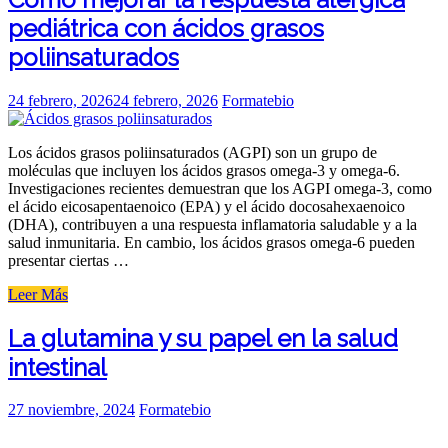
la
pediátrica con ácidos grasos
quercetina
en
poliinsaturados
la
senescencia
celular»
Posted
24 febrero, 2026
24 febrero, 2026
Formatebio
on
Los ácidos grasos poliinsaturados (AGPI) son un grupo de
moléculas que incluyen los ácidos grasos omega-3 y omega-6.
Investigaciones recientes demuestran que los AGPI omega-3, como
el ácido eicosapentaenoico (EPA) y el ácido docosahexaenoico
(DHA), contribuyen a una respuesta inflamatoria saludable y a la
salud inmunitaria. En cambio, los ácidos grasos omega-6 pueden
presentar ciertas …
«Cómo
Leer Más
mejorar
la
La glutamina y su papel en la salud
respuesta
intestinal
alérgica
pediátrica
con
Posted
27 noviembre, 2024
Formatebio
ácidos
on
grasos