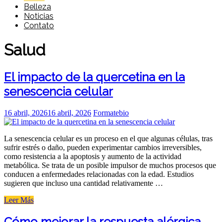
Belleza
Noticias
Contato
Salud
El impacto de la quercetina en la
senescencia celular
Posted
16 abril, 2026
16 abril, 2026
Formatebio
on
La senescencia celular es un proceso en el que algunas células, tras
sufrir estrés o daño, pueden experimentar cambios irreversibles,
como resistencia a la apoptosis y aumento de la actividad
metabólica. Se trata de un posible impulsor de muchos procesos que
conducen a enfermedades relacionadas con la edad. Estudios
sugieren que incluso una cantidad relativamente …
«El
Leer Más
impacto
de
Cómo mejorar la respuesta alérgica