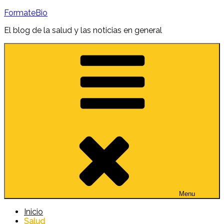
Skip
FormateBio
to
content
El blog de la salud y las noticias en general
Menu
Inicio
Salud