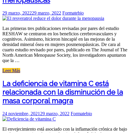
menopáusicas
de
gato
puede
Posted
29 marzo, 2022
29 marzo, 2022
Formatebio
apoyar
on
el
Las primeras tres publicaciones revisadas por pares del estudio
tratamiento
RESHAW se centraron en los beneficios cerebrovasculares y
de
cognitivos. Asimismo, hicieron hincapié en las mejoras de la
la
densidad mineral ósea en mujeres posmenopáusicas. De cara al
enfermedad
cuarto estudio revisado por pares, publicado en The Journal of The
de
North American Menopause Society, los investigadores apuntaron
Lyme
que la …
persistente»
«El
Leer Más
resveratrol
reduce
La deficiencia de vitamina C está
el
relacionada con la disminución de la
dolor
y
masa corporal magra
mejora
la
calidad
Posted
24 noviembre, 2021
29 marzo, 2022
Formatebio
de
on
vida
El envejecimiento está asociado con la inflamación crónica de bajo
de