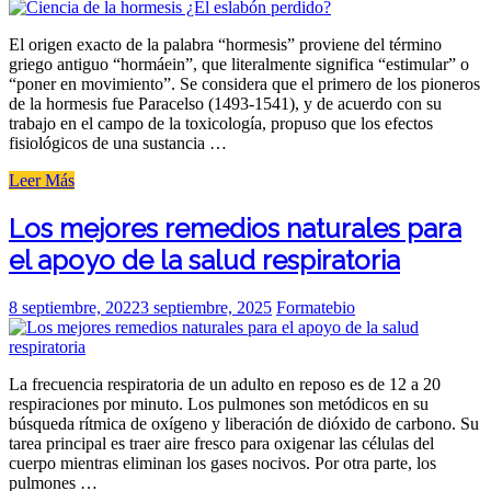
on
El origen exacto de la palabra “hormesis” proviene del término
griego antiguo “hormáein”, que literalmente significa “estimular” o
“poner en movimiento”. Se considera que el primero de los pioneros
de la hormesis fue Paracelso (1493-1541), y de acuerdo con su
trabajo en el campo de la toxicología, propuso que los efectos
fisiológicos de una sustancia …
«Ciencia
Leer Más
de
la
Los mejores remedios naturales para
hormesis
el apoyo de la salud respiratoria
¿El
eslabón
perdido?»
Posted
8 septiembre, 2022
3 septiembre, 2025
Formatebio
on
La frecuencia respiratoria de un adulto en reposo es de 12 a 20
respiraciones por minuto. Los pulmones son metódicos en su
búsqueda rítmica de oxígeno y liberación de dióxido de carbono. Su
tarea principal es traer aire fresco para oxigenar las células del
cuerpo mientras eliminan los gases nocivos. Por otra parte, los
pulmones …