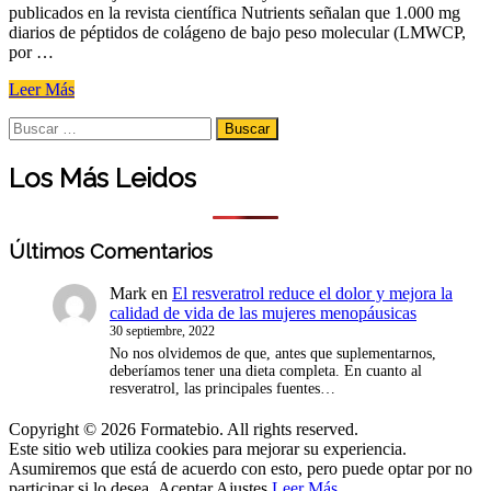
publicados en la revista científica Nutrients señalan que 1.000 mg
diarios de péptidos de colágeno de bajo peso molecular (LMWCP,
por …
«Un
Leer Más
estudio
Search
apoya
Buscar
for:
los
beneficios
Los Más Leidos
del
colágeno
para
la
Últimos Comentarios
piel»
Mark
en
El resveratrol reduce el dolor y mejora la
calidad de vida de las mujeres menopáusicas
30 septiembre, 2022
No nos olvidemos de que, antes que suplementarnos,
deberíamos tener una dieta completa. En cuanto al
resveratrol, las principales fuentes…
Copyright © 2026 Formatebio. All rights reserved.
Este sitio web utiliza cookies para mejorar su experiencia.
Asumiremos que está de acuerdo con esto, pero puede optar por no
participar si lo desea.
Aceptar
Ajustes
Leer Más