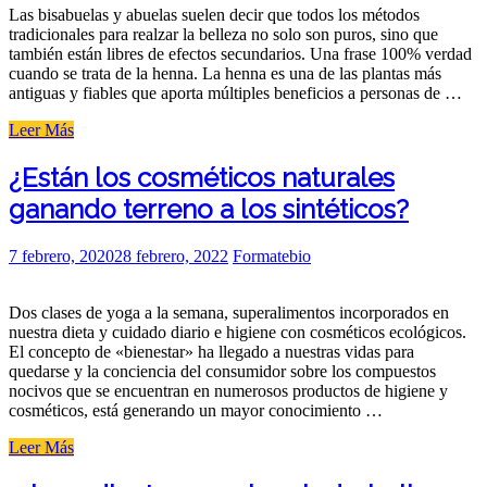
sensibilidad
Las bisabuelas y abuelas suelen decir que todos los métodos
con
tradicionales para realzar la belleza no solo son puros, sino que
los
también están libres de efectos secundarios. Una frase 100% verdad
tratamientos
cuando se trata de la henna. La henna es una de las plantas más
ayurvédicos
antiguas y fiables que aporta múltiples beneficios a personas de …
efectivos»
«La
Leer Más
henna
podría
¿Están los cosméticos naturales
prevenir
ganando terreno a los sintéticos?
alteraciones
capilares
y
Posted
7 febrero, 2020
28 febrero, 2022
Formatebio
cutáneas»
on
Dos clases de yoga a la semana, superalimentos incorporados en
nuestra dieta y cuidado diario e higiene con cosméticos ecológicos.
El concepto de «bienestar» ha llegado a nuestras vidas para
quedarse y la conciencia del consumidor sobre los compuestos
nocivos que se encuentran en numerosos productos de higiene y
cosméticos, está generando un mayor conocimiento …
«¿Están
Leer Más
los
cosméticos