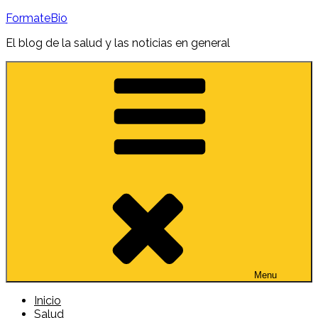
Skip
FormateBio
to
content
El blog de la salud y las noticias en general
Menu
Inicio
Salud