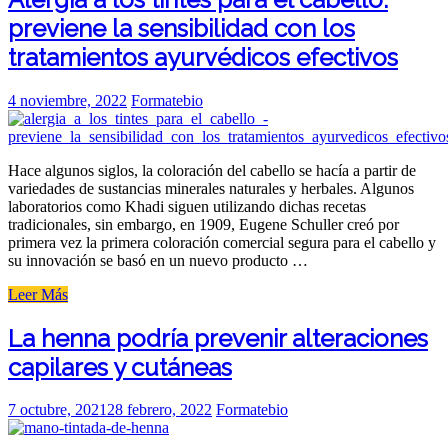
natural»
previene la sensibilidad con los
en
la
tratamientos ayurvédicos efectivos
industria
del
cuidado
Posted
4 noviembre, 2022
Formatebio
de
on
la
piel?»
Hace algunos siglos, la coloración del cabello se hacía a partir de
variedades de sustancias minerales naturales y herbales. Algunos
laboratorios como Khadi siguen utilizando dichas recetas
tradicionales, sin embargo, en 1909, Eugene Schuller creó por
primera vez la primera coloración comercial segura para el cabello y
su innovación se basó en un nuevo producto …
«Alergia
Leer Más
a
los
La henna podría prevenir alteraciones
tintes
capilares y cutáneas
para
el
cabello:
Posted
7 octubre, 2021
28 febrero, 2022
Formatebio
previene
on
la