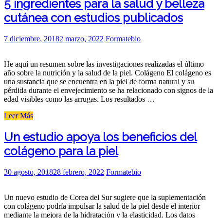
5 ingredientes para la salud y belleza
naturales
cutánea con estudios publicados
ganando
terreno
a
Posted
7 diciembre, 2018
2 marzo, 2022
Formatebio
los
on
sintéticos?»
He aquí un resumen sobre las investigaciones realizadas el último
año sobre la nutrición y la salud de la piel. Colágeno El colágeno es
una sustancia que se encuentra en la piel de forma natural y su
pérdida durante el envejecimiento se ha relacionado con signos de la
edad visibles como las arrugas. Los resultados …
«5
Leer Más
ingredientes
para
Un estudio apoya los beneficios del
la
colágeno para la piel
salud
y
belleza
Posted
30 agosto, 2018
28 febrero, 2022
Formatebio
cutánea
on
con
estudios
Un nuevo estudio de Corea del Sur sugiere que la suplementación
publicados»
con colágeno podría impulsar la salud de la piel desde el interior
mediante la mejora de la hidratación y la elasticidad. Los datos