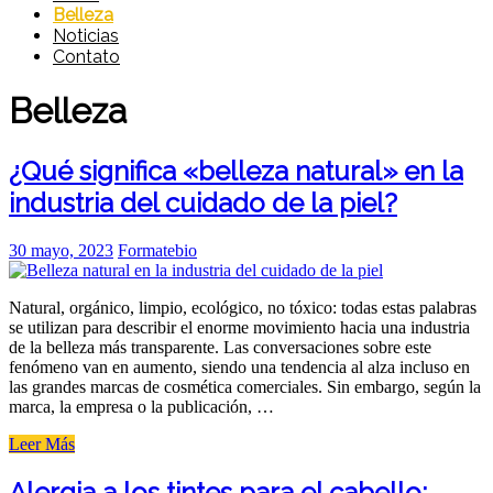
Belleza
Noticias
Contato
Belleza
¿Qué significa «belleza natural» en la
industria del cuidado de la piel?
Posted
30 mayo, 2023
Formatebio
on
Natural, orgánico, limpio, ecológico, no tóxico: todas estas palabras
se utilizan para describir el enorme movimiento hacia una industria
de la belleza más transparente. Las conversaciones sobre este
fenómeno van en aumento, siendo una tendencia al alza incluso en
las grandes marcas de cosmética comerciales. Sin embargo, según la
marca, la empresa o la publicación, …
«¿Qué
Leer Más
significa
«belleza
Alergia a los tintes para el cabello: