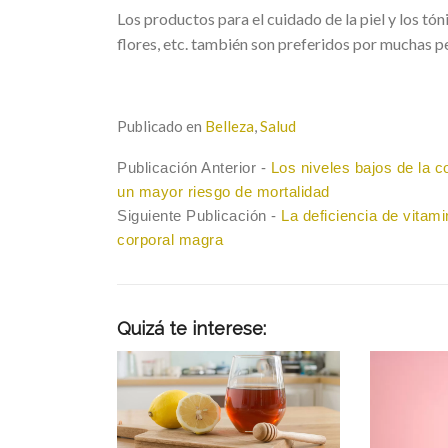
Los productos para el cuidado de la piel y los tón
flores, etc. también son preferidos por muchas p
Publicado en
Belleza
,
Salud
Navegación
Previous
Publicación Anterior -
Los niveles bajos de la 
post:
un mayor riesgo de mortalidad
de
Next
Siguiente Publicación -
La deficiencia de vitam
entradas
post:
corporal magra
Quizá te interese: