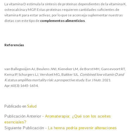
La vitamina D estimula la síntesis de proteínas dependientes de la vitamina K,
osteocalcina y MGP. Estas proteínas requieren cantidades suficientes de
vitamina K para estar activas, por lo que se aconseja suplementar nuestras
dietas con este tipo de
complementos alimenticios
.
Referencias
van Ballegooijen AJ, Beulens JWJ, Kieneker LM, de Borst MH, Gansevoort RT,
Kema IP, Schurgers LJ, Vervloet MG, Bakker SJL.
Combined low vitamin D and
K status amplifies mortality risk: a prospective study
. Eur J Nutr. 2021
Apr;60(3):1645-1654.
Publicado en
Salud
Navegación
Previous
Publicación Anterior -
Aromaterapia: ¿Qué son los aceites
post:
esenciales?
de
Next
Siguiente Publicación -
La henna podría prevenir alteraciones