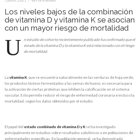
5 junio, 2021
by
Formatebio
Los niveles bajos de la combinación
de vitamina D y vitamina K se asocian
con un mayor riesgo de mortalidad
U
n estudio de cohorte recientemente publicado ha confirmado que el
estado de la vitamina D y la vitamina K está relacionado con el riesgo
de mortalidad.
La
vitamina K
, que se encuentra naturalmente en las verduras de hoja verde,
los productos lácteos fermentados y las yemas de huevo, es necesaria para
la activación de ciertas proteínas que inhiben la calcificación en el sistema
vascular. Esto permite reducir el riesgo de enfermedad coronaria e incluso la
mortalidad, según los datos obtenidos por el estudio
El papel del
estado combinado de vitamina D y K
se ha investigado
principalmente en estudios sobre resultados subclínicos o en poblaciones de
enfermedades específicas. En la población general, se ha demostrado