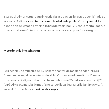
Este es el primer estudio que investiga la asociación del estado combinado de
vitamina D y K con
resultados de mortalidad en la población en general
. La
asociación del estado combinado bajo de vitamina D y K con la mortalidad fue
mayor que la insuficiencia de una vitamina sola, y amplificó los riesgos.
Método de la investigación
Se inscribió una muestra de 4.742 participantes de mediana edad, el 53%
fueron mujeres, el seguimiento duró 14 años, esa fue la mediana. El estado
de vitamina D y K, medido respectivamente como 25-hidroxi vitamina D [25
(OH) D] y proteína Gla de matriz no carboxilada desfosforilada (dp-ucMGP),
se evaluó a través de
muestras de sangre
.