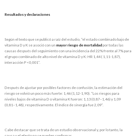
Resultados y declaraciones
Según el texto que se publicó a raíz del estudio, “el estado combinado bajo de
vitamina D y K se asoció con un
mayor riesgo de mortalidad
por todas las
causas después del seguimiento con una incidencia del 22% frente al 7% para
el grupo combinado de alto nivel de vitamina D y K: HR 1,44 ( 1,11-1,87),
interacción P <0,001”.
Después de ajustar por posibles factores de confusión, la estimación del
riesgo se volvió un poco más fuerte: 1,46 (1,12-1,90). “Los riesgos para
niveles bajos de vitamina D o vitamina K fueron: 1,13 (0,87–1,46) y 1,09
(0,81–1,48), respectivamente. El índice de sinergia fue 2,09”.
Cabe destacar que se trata de un estudio observacional y, por lo tanto, la
causa y el efecto no se pueden confirmar.