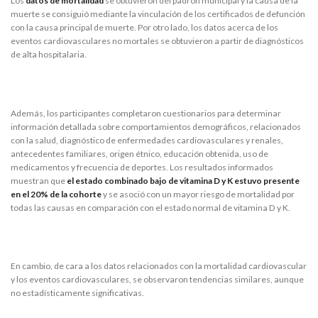
Los
datos de mortalidad
se obtuvieron del padrón municipal y la causa de la
muerte se consiguió mediante la vinculación de los certificados de defunción
con la causa principal de muerte. Por otro lado, los datos acerca de los
eventos cardiovasculares no mortales se obtuvieron a partir de diagnósticos
de alta hospitalaria.
Además, los participantes completaron cuestionarios para determinar
información detallada sobre comportamientos demográficos, relacionados
con la salud, diagnóstico de enfermedades cardiovasculares y renales,
antecedentes familiares, origen étnico, educación obtenida, uso de
medicamentos y frecuencia de deportes. Los resultados informados
muestran que
el estado combinado bajo de vitamina D y K estuvo presente
en el 20% de la cohorte
y se asoció con un mayor riesgo de mortalidad por
todas las causas en comparación con el estado normal de vitamina D y K.
En cambio, de cara a los datos relacionados con la mortalidad cardiovascular
y los eventos cardiovasculares, se observaron tendencias similares, aunque
no estadísticamente significativas.