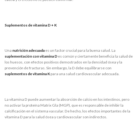
Suplementos de vitamina D + K
Una
nutrición adecuada
es un factor crucial para la buena salud. La
suplementación con vitamina D
es común y ciertamente beneficia la salud de
los huesos, con efectos positivos demostrados en la densidad ósea y la
prevención de fracturas. Sin embargo, la D debe equilibrarse con
suplementos de vitamina
K
para una salud cardiovascular adecuada.
La vitamina D puede aumentar la absorción de calcio en los intestinos, pero
no activar la proteína Matrix Gla (MGP), que es responsable de inhibir la
calcificación en el sistema vascular. De hecho, los efectos importantes de la
vitamina D para la salud ósea y cardiovascular son indirectos.