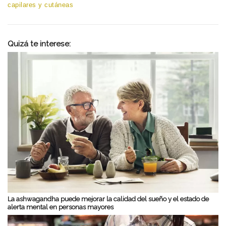
post:
capilares y cutáneas
entradas
Quizá te interese:
La ashwagandha puede mejorar la calidad del sueño y el estado de
alerta mental en personas mayores