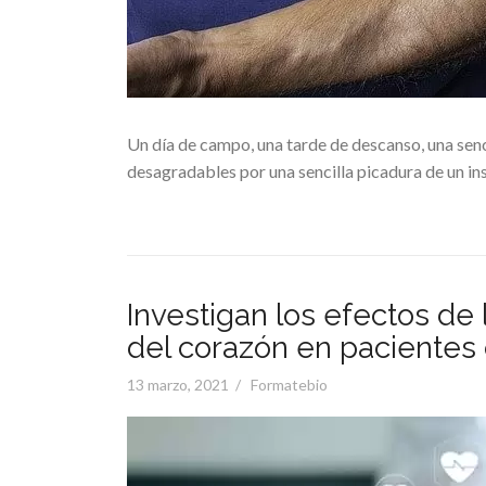
Un día de campo, una tarde de descanso, una senc
desagradables por una sencilla picadura de un in
Investigan los efectos de 
del corazón en pacientes 
Posted
13 marzo, 2021
Formatebio
on