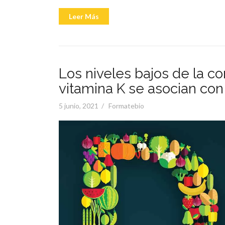
«La
Leer Más
henna
podría
prevenir
alteraciones
capilares
y
cutáneas»
Los niveles bajos de la c
vitamina K se asocian con
Posted
5 junio, 2021
Formatebio
on