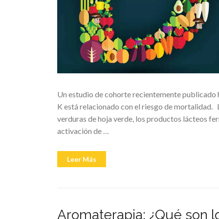
Un estudio de cohorte recientemente publicado h
K está relacionado con el riesgo de mortalidad. 
verduras de hoja verde, los productos lácteos fe
activación de …
«Los
Leer Más
niveles
bajos
de
la
combinación
de
vitamina
D
Aromaterapia: ¿Qué son l
y