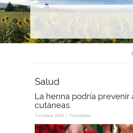
Skip
to
content
Salud
La henna podría prevenir 
cutáneas
Posted
7 octubre, 2021
Formatebio
on