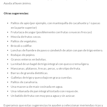
Ayuda al buen ánimo.
Otras sugerencias:
Palitos de apio (por ejemplo, con mantequilla de cacahuete y / o pasas
en la parte superior)
Fruta taza de yogur (posiblemente con frutas o nueces frescas)
Mezcla de frutos secos.
Palitos de vegetales.
Brócoli o coliflor.
Lonchas de fiambre de pavo o sándwich de atún con pan de trigo entero.
Rodajas de pepino.
Granos enteros en bolsitas.
La mitad de un bagel de trigo integral con queso crema ligera.
Manzanas, plátanos, fresas, peras, u otro tipo de fruta.
Barras de granola dietéticas.
Galletas de trigo y queso bajo en grasa cuerdas.
Palitos de zanahoria.
Una mazorca de maíz cocinada en agua.
Una rebanada de pan integral tostado con requesón.
Un batido de fruta con muy poca agua y sin azúcar.
Esperamos que estas sugerencias te ayuden a seleccionar meriendas ricas y