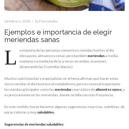
26 febrero, 2018
by
Formatebio
Ejemplos e importancia de elegir
meriendas sanas
L
a mayoría de las personas comen tres comidas fuertes al día
(desayuno, almuerzo y cena), pero también
meriendan
a media
mañana o a media tarde (y a veces en ambas ocasiones,
alcanzando las 5 comidas diarias).
Muchos nutricionistas y especialistas en el tema afirman que hacer estas
cinco comidas al día favorece al metabolismo, pero es necesario que tanto
las viandas principales como las
meriendas
sean a base de
alimentos sanos,
y
es precisamente en las meriendas, donde se falla con más frecuencia.
En este sentido, hoy te daremos algunas sugerencias muy ricas, nutritivas, de
pocas calorías y muy
saludables.
Sugerencias de meriendas saludables: