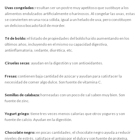
Uvas congeladas:
resultan ser un postre muy apetitoso que sustituye a los
alimentos endulzados artificialmente o harinosos. Al congelar las uvas, estas
se convierten en una roca sólida, igual a un helado de uva, pero constituyen
un delicioso bocado fácil de morder.
Té de boldo:
el listado de propiedades del boldo ha ido aumentando en los
últimos años, incluyendo en el mismo su capacidad digestiva,
antiinflamatoria, sedante, diurética, etc.
Ciruelas secas
: ayudan en la digestión y son antioxidantes.
Fresas:
contienen baja cantidad de azúcar y ayudan para satisfacer la
necesidad de comer algo dulce. Son fuente de vitamina C.
Semillas de calabaza:
horneadas con un poco de sal saben muy bien. Son
fuente de zinc.
Yogurt griego
: tiene tres veces menos calorías que otros yogures y son
fuente de calcio. Ayudan en la digestión.
Chocolate negro:
en pocas cantidades, el chocolate negro ayuda a reducir
niveles de estrés, satisface el antojo por el dulce y son fuente de proteína.