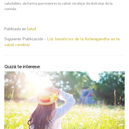
saludables, de forma que mejores tu salud, sin dejar de disfrutar de la
comida.
Publicado en
Salud
Navegación
Next
Siguiente Publicación -
Los beneficios de la Ashwagandha en la
post:
salud cerebral
de
entradas
Quizá te interese: