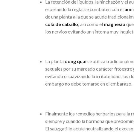
La retención de líquidos, la hinchazón y el 
esperando la regla, se combaten con el
ami
de una planta a la que se acude tradicionalm
cola de caballo
; así como el
magnesio
que
los nervios evitando un síntoma muy inquiet
La planta
dong quai
se utiliza tradicional
sexuales por su marcado carácter fitoestrogé
evitando o suavizando la irritabilidad, los d
embargo no debe tomarse en el embarazo.
Finalmente los remedios herbarios para la r
siempre y cuando la hormona que predomine 
El sauzgatillo actúa neutralizando el exces