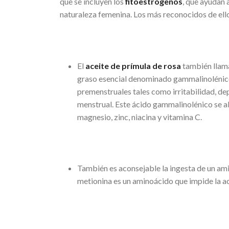
que se incluyen los
fitoestrógenos
, que ayudan 
naturaleza femenina. Los más reconocidos de el
El
aceite de prímula de rosa
también lla
graso esencial denominado gammalinolénic
premenstruales tales como irritabilidad, d
menstrual. Este ácido gammalinolénico se a
magnesio, zinc, niacina y vitamina C.
También es aconsejable la ingesta de un am
metionina es un aminoácido que impide la a