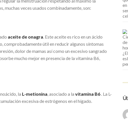
a regular la menstruación respetando al máximo la
los, muchas veces usados combinadamente, son:
mado
aceite de onagra
. Este aceite es rico en un ácido
o, comprobadamente útil en reducir algunos síntomas
epresión, dolor de mamas así como un excesivo sangrado
bsorbe mucho mejor en presencia de la vitamina B6,
inoácido, la
L-metionina
, asociado a la
vitamina B6
. La L-
Úl
cumulación excesiva de estrógenos en el hígado.