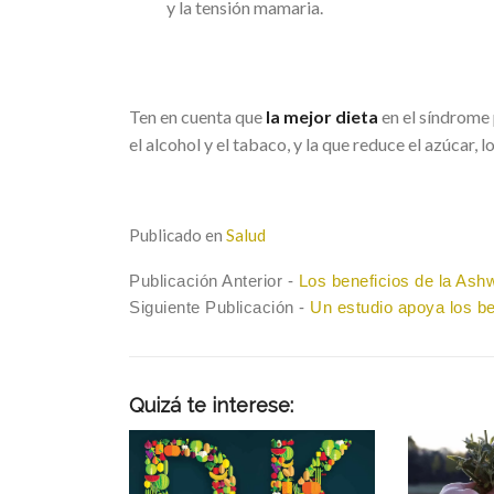
y la tensión mamaria.
Ten en cuenta que
la mejor dieta
en el síndrome 
el alcohol y el tabaco, y la que reduce el azúcar, l
Publicado en
Salud
Navegación
Previous
Publicación Anterior -
Los beneficios de la Ash
post:
Next
Siguiente Publicación -
Un estudio apoya los ben
de
post:
entradas
Quizá te interese: